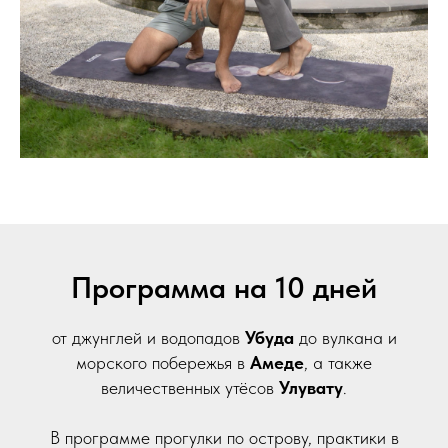
Программа на 10 дней
от джунглей и водопадов
Убуда
до вулкана и
морского побережья в
Амеде
, а также
величественных утёсов
Улувату
.
В программе прогулки по острову, практики в