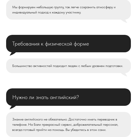
Мы формируем небольшую группу, так легче сохранить атмосферу и
индивидуальный подход к каждому участнику.
Требования к физической форме
Большинство активностей подходит людям с любым уровнем подготовки.
Нужно ли знать английский?
Знание английского не обязательно. Достаточно иметь переводчик в
телефоне. На Бали прекрасный сервис, доброжелательный персонал,
всегда готовый прийти на помощь. Вы убедитесь в этом сами.